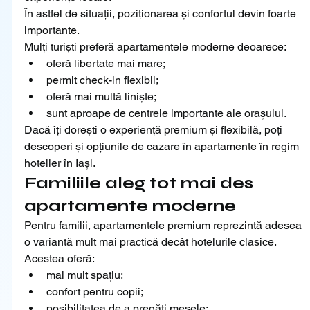
În astfel de situații, poziționarea și confortul devin foarte 
importante.
Mulți turiști preferă apartamentele moderne deoarece:
oferă libertate mai mare;
permit check-in flexibil;
oferă mai multă liniște;
sunt aproape de centrele importante ale orașului.
Dacă îți dorești o experiență premium și flexibilă, poți 
descoperi și opțiunile de cazare în apartamente în regim 
hotelier în Iași.
Familiile aleg tot mai des 
apartamente moderne
Pentru familii, apartamentele premium reprezintă adesea 
o variantă mult mai practică decât hotelurile clasice.
Acestea oferă:
mai mult spațiu;
confort pentru copii;
posibilitatea de a pregăti mesele;