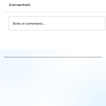
Comentarii
Scrie un comentariu...
Unde să stai în Iași dacă vii pentru
business, Palas sau clinici private