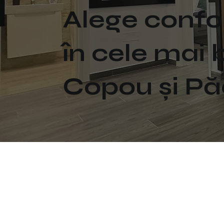
Alege confo
în cele mai 
Copou și Păc