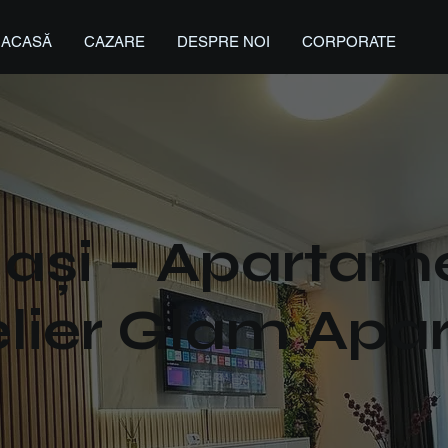
ACASĂ
CAZARE
DESPRE NOI
CORPORATE
Iași – Apartam
elier Glam Apa