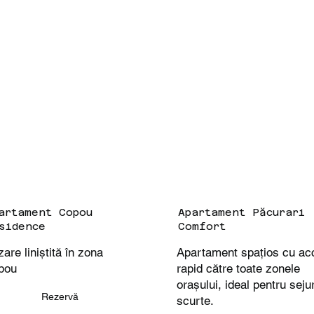
artament Copou
Apartament Păcurari
sidence
Comfort
are liniștită în zona
Apartament spațios cu ac
pou
rapid către toate zonele
orașului, ideal pentru sejur
Rezervă
scurte.