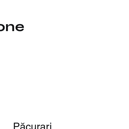
zone
Păcurari