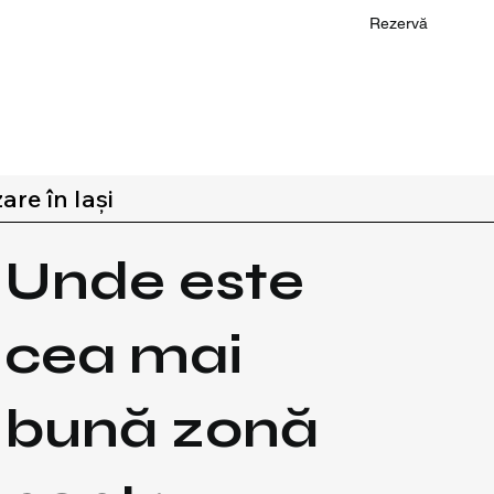
Rezervă
are în Iași
Unde este
cea mai
bună zonă