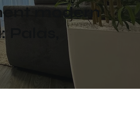
ament modern
: Palas,