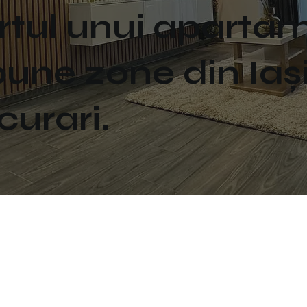
rtul unui apart
bune zone din Iași
urari.