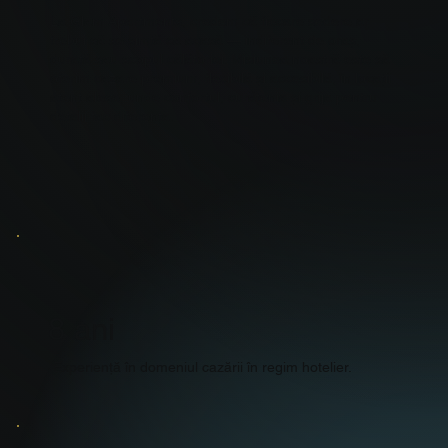
La Glam Apartments, credem că fiecare ședere ar
trebui să se simtă ca acasă — indiferent de oraș,
durată sau scopul călătoriei. Misiunea noastră este să
oferim cazare premium, flexibilă și accesibilă, în locații
atent alese, unde confortul, curățenia și grija pentru
detalii fac diferența.
8 ani
Experiență în domeniul cazării în regim hotelier.