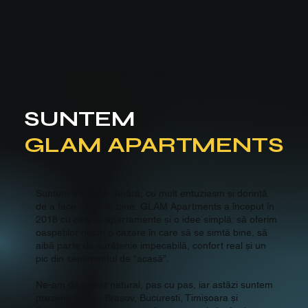
Despre noi
SUNTEM
GLAM APARTMENTS
Suntem o echipă tânără, cu mult entuziasm și dorință
de a face lucrurile bine. GLAM Apartments a început în
2018 cu câteva apartamente și o idee simplă: să oferim
oaspeților noștri o cazare în care să se simtă bine, să
aibă parte de curățenie impecabilă, confort real și un
pic din sentimentul de “acasă”.
Ne-am dezvoltat natural, pas cu pas, iar astăzi suntem
prezenți în Iași, Brașov, București, Timișoara și