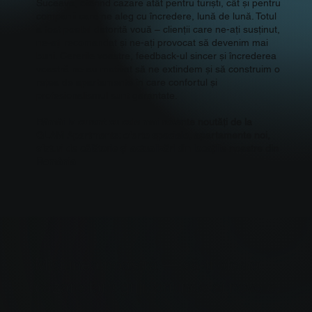
Suceava, oferind cazare atât pentru turiști, cât și pentru
companii care ne aleg cu încredere, lună de lună. Totul
a fost posibil datorită vouă – clienții care ne-ați susținut,
ne-ați recomandat și ne-ați provocat să devenim mai
buni. Cererile voastre, feedback-ul sincer și încrederea
voastră ne-au motivat să ne extindem și să construim o
rețea de apartamente în care confortul și
profesionalismul sunt garantate.
Rămâi la curent cu cele mai recente noutăți de la
GLAM Apartments: oferte speciale, apartamente noi,
sfaturi de călătorie și actualizări din locațiile noastre din
România
Misiunea noastră — să-ți oferim
cazare fără griji, oriunde ai nevoie.