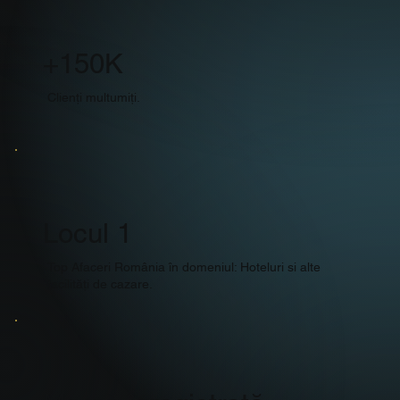
+150K
Clienți multumiți.
Locul 1
Top Afaceri România în domeniul: Hoteluri si alte
facilități de cazare.