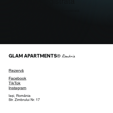
Marcă înregistrată
Glam Apartments este marcă înregistrată.
GLAM APARTMENTS
®
România
Rezervă
Facebook
TikTok
Instagram
Iași, România
Str. Zimbrului Nr. 17