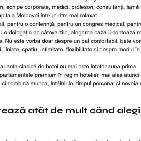
, echipe corporate, medici, profesori, consultanți, familii 
pitala Moldovei într-un ritm mai relaxat.
all, pentru o conferință, pentru un congres medical, pentr
 o delegație de câteva zile, alegerea cazării contează m
e. Nu este vorba doar despre un pat confortabil. Este vo
liniște, spațiu, intimitate, flexibilitate și despre modul în
varianta clasică de hotel nu mai este întotdeauna prima 
apartamentele premium în regim hotelier, mai ales atunci
ă, ci combină munca, întâlnirile, timpul personal și nevoia 
ează atât de mult când alegi