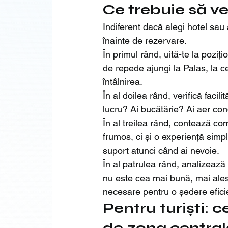
Ce trebuie să ve
Indiferent dacă alegi hotel sau 
înainte de rezervare.
În primul rând, uită-te la poziți
de repede ajungi la Palas, la ce
întâlnirea.
În al doilea rând, verifică faci
lucru? Ai bucătărie? Ai aer con
În al treilea rând, contează 
frumos, ci și o experiență simpl
suport atunci când ai nevoie.
În al patrulea rând, analizează 
nu este cea mai bună, mai ales 
necesare pentru o ședere efici
Pentru turiști: 
de zona central