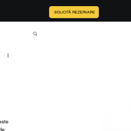
SOLICITĂ REZERVARE
este 
de 