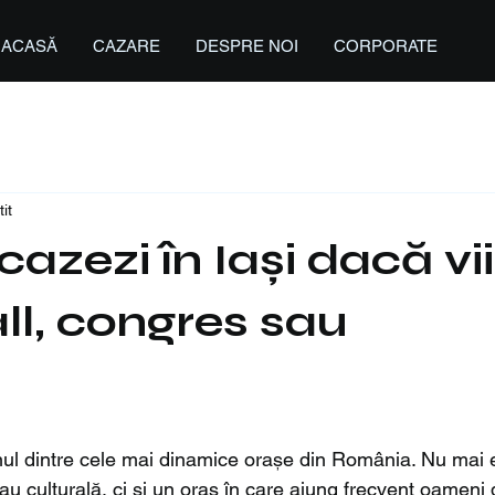
ACASĂ
CAZARE
DESPRE NOI
CORPORATE
it
azezi în Iași dacă vii
ll, congres sau
, unul dintre cele mai dinamice orașe din România. Nu mai 
sau culturală, ci și un oraș în care ajung frecvent oameni 