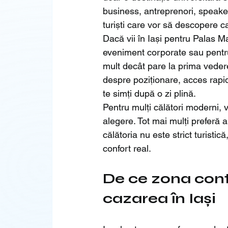
business, antreprenori, speakeri
turiști care vor să descopere ca
Dacă vii în Iași pentru Palas M
eveniment corporate sau pentru
mult decât pare la prima veder
despre poziționare, acces rapid, 
te simți după o zi plină.
Pentru mulți călători moderni, 
alegere. Tot mai mulți preferă 
călătoria nu este strict turistic
confort real.
De ce zona cont
cazarea în Iași