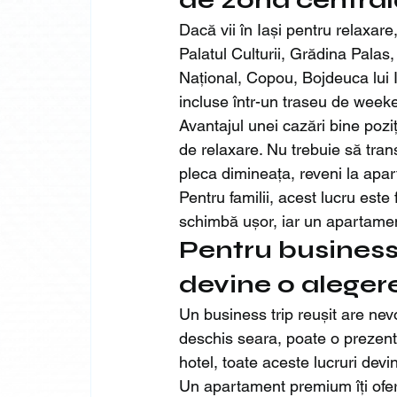
Dacă vii în Iași pentru relaxare
Palatul Culturii, Grădina Palas,
Național, Copou, Bojdeuca lui 
incluse într-un traseu de week
Avantajul unei cazări bine pozi
de relaxare. Nu trebuie să trans
pleca dimineața, reveni la apar
Pentru familii, acest lucru est
schimbă ușor, iar un apartamen
Pentru busines
devine o alegere
Un business trip reușit are nevo
deschis seara, poate o prezenta
hotel, toate aceste lucruri dev
Un apartament premium îți ofer