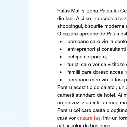
Palas Mall și zona Palatului Cu
din Iași. Aici se intersectează 
shoppingul, birourile moderne 
O cazare aproape de Palas este
persoane care vin la conf
antreprenori și consultanți 
echipe corporate;
turiști care vor să viziteze
familii care doresc acces r
persoane care vin la Iași p
Pentru acest tip de călător, u
cameră standard de hotel. Ai mai
organizezi ziua într-un mod mai 
Pentru cei care caută o opțiune
care vor 
cazare Iași
 într-un fo
cât și celor de business.