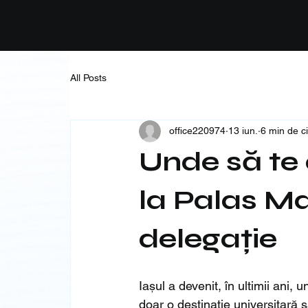
All Posts
office220974
13 iun.
6 min de cit
Unde să te c
la Palas Ma
delegație
Iașul a devenit, în ultimii ani
doar o destinație universitară 