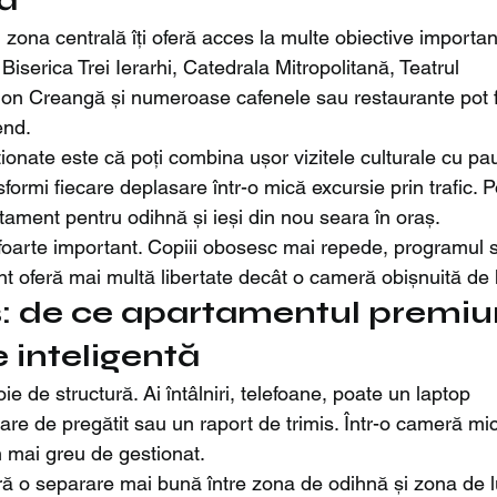
, zona centrală îți oferă acces la multe obiective importan
 Biserica Trei Ierarhi, Catedrala Mitropolitană, Teatrul 
Ion Creangă și numeroase cafenele sau restaurante pot f
end.
ționate este că poți combina ușor vizitele culturale cu pa
formi fiecare deplasare într-o mică excursie prin trafic. Po
tament pentru odihnă și ieși din nou seara în oraș.
e foarte important. Copiii obosesc mai repede, programul 
t oferă mai multă libertate decât o cameră obișnuită de 
s: de ce apartamentul premi
 inteligentă
ie de structură. Ai întâlniri, telefoane, poate un laptop 
re de pregătit sau un raport de trimis. Într-o cameră mi
in mai greu de gestionat.
ă o separare mai bună între zona de odihnă și zona de l