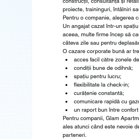
construcții, consultanță și retai
proiecte, traininguri, întâlniri 
Pentru o companie, alegerea caz
Un angajat cazat într-un spațiu 
aceea, multe firme încep să cau
câteva zile sau pentru deplasăr
O cazare corporate bună ar tre
acces facil către zonele de
condiții bune de odihnă;
spațiu pentru lucru;
flexibilitate la check-in;
curățenie constantă;
comunicare rapidă cu gaz
un raport bun între confort 
Pentru companii, Glam Apartmen
ales atunci când este nevoie d
parteneri.