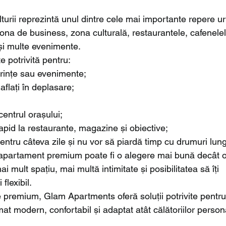
lturii reprezintă unul dintre cele mai importante repere u
zona de business, zona culturală, restaurantele, cafenelel
și multe evenimente.
 potrivită pentru:
erințe sau evenimente;
aflați în deplasare;
 centrul orașului;
apid la restaurante, magazine și obiective;
entru câteva zile și nu vor să piardă timp cu drumuri lung
n apartament premium poate fi o alegere mai bună decât o
 mult spațiu, mai multă intimitate și posibilitatea să îți 
flexibil.
 premium, Glam Apartments oferă soluții potrivite pentru
rmat modern, confortabil și adaptat atât călătoriilor person