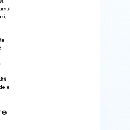
i. 
timul 
xi, 
te 
d 
p 
ită 
 de a 
te 