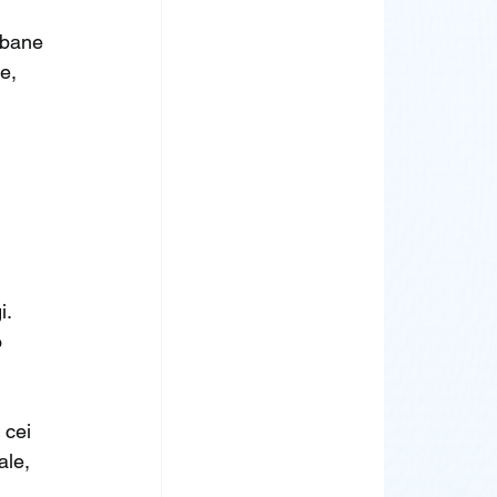
rbane 
e, 
i.
 
 cei 
ale, 