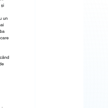
și 
u un 
ai 
rba 
 care 
 când 
de 
 