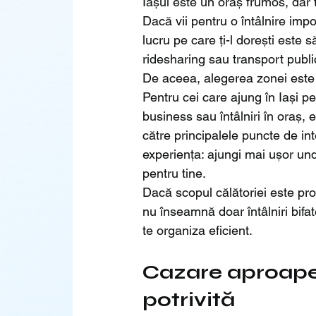
Iașul este un oraș frumos, dar tr
Dacă vii pentru o întâlnire imp
lucru pe care ți-l dorești este s
ridesharing sau transport publi
De aceea, alegerea zonei este p
Pentru cei care ajung în Iași pe
business sau întâlniri în oraș,
către principalele puncte de in
experiența: ajungi mai ușor unde
pentru tine.
Dacă scopul călătoriei este pro
nu înseamnă doar întâlniri bifate
te organiza eficient.
Cazare aproape 
potrivită