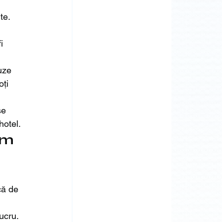
te. 
i 
uze 
ți 
se 
hotel.
um 
că de 
ucru. 